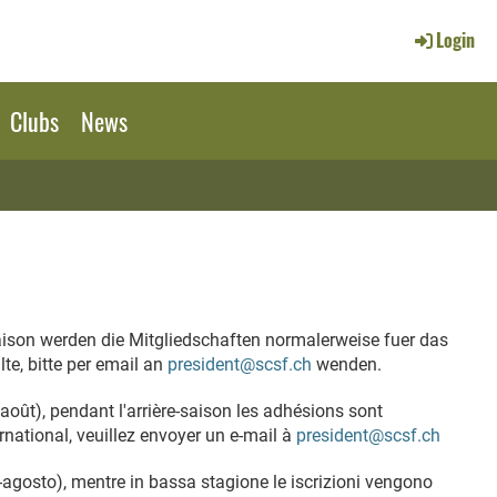
Login
Clubs
News
saison werden die Mitgliedschaften normalerweise fuer das
lte, bitte per email an
president@scsf.ch
wenden.
oût), pendant l'arrière-saison les adhésions sont
rnational, veuillez envoyer un e-mail à
president@scsf.ch
-agosto), mentre in bassa stagione le iscrizioni vengono