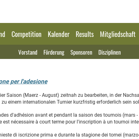
nd
Competition
Kalender
Results
Mitgliedschaft
Vorstand
Förderung
Sponsoren
Disziplinen
ne per l'adesione
nier Saison (Maerz - August) zeitnah zu bearbeiten, in der Nach
zu einem internationalen Turnier kurzfristig erforderlich sein sol
es d'adhésion avant et pendant la saison des tournois (mars - a
est nécessaire à court terme pour l'inscription à un tournoi inte
este di iscrizione prima e durante la stagione dei tornei (marzo