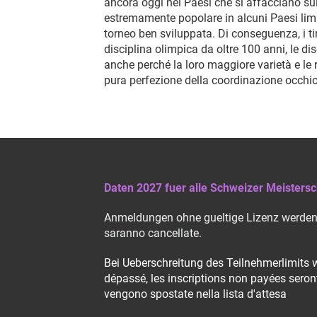
ancora oggi nei Paesi che si affacciano sul
estremamente popolare in alcuni Paesi limitr
torneo ben sviluppata. Di conseguenza, i tir
disciplina olimpica da oltre 100 anni, le di
anche perché la loro maggiore varietà e le 
pura perfezione della coordinazione occhio
Daten 2027 fuer alle Schweizer Meistersc
Anmeldungen ohne gueltige Lizenz werden g
saranno cancellate.
Bei Ueberschreitung des Teilnehmerlimits
dépassé, les inscriptions non payées seront
vengono spostate nella lista d'attesa