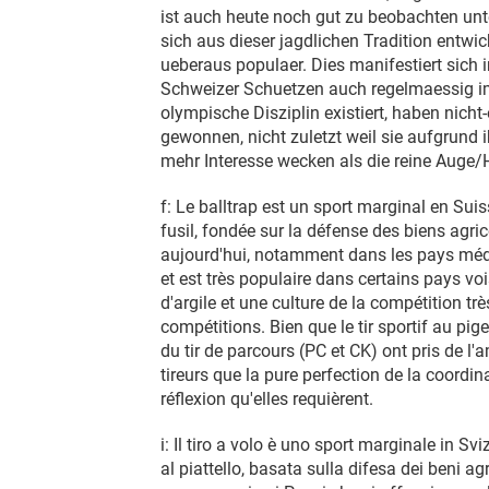
ist auch heute noch gut zu beobachten unt
sich aus dieser jagdlichen Tradition entw
ueberaus populaer. Dies manifestiert sich 
Schweizer Schuetzen auch regelmaessig im
olympische Disziplin existiert, haben nic
gewonnen, nicht zuletzt weil sie aufgrund
mehr Interesse wecken als die reine Auge/
f: Le balltrap est un sport marginal en Suis
fusil, fondée sur la défense des biens agri
aujourd'hui, notamment dans les pays médite
et est très populaire dans certains pays v
d'argile et une culture de la compétition tr
compétitions. Bien que le tir sportif au pi
du tir de parcours (PC et CK) ont pris de l
tireurs que la pure perfection de la coordi
réflexion qu'elles requièrent.
i: Il tiro a volo è uno sport marginale in Sv
al piattello, basata sulla difesa dei beni agr