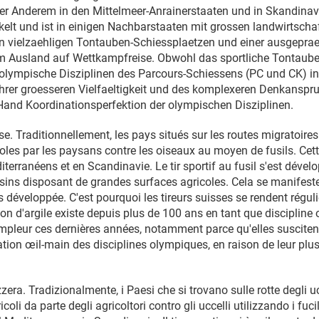
er Anderem in den Mittelmeer-Anrainerstaaten und in Skandinavi
ickelt und ist in einigen Nachbarstaaten mit grossen landwirtsc
in vielzaehligen Tontauben-Schiessplaetzen und einer ausgepraeg
 Ausland auf Wettkampfreise. Obwohl das sportliche Tontauben
ht-olympische Disziplinen des Parcours-Schiessens (PC und CK) i
 ihrer groesseren Vielfaeltigkeit und des komplexeren Denkans
Hand Koordinationsperfektion der olympischen Disziplinen.
se. Traditionnellement, les pays situés sur les routes migratoires
coles par les paysans contre les oiseaux au moyen de fusils. Cett
rranéens et en Scandinavie. Le tir sportif au fusil s'est dévelop
oisins disposant de grandes surfaces agricoles. Cela se manife
ès développée. C'est pourquoi les tireurs suisses se rendent régul
geon d'argile existe depuis plus de 100 ans en tant que disciplin
'ampleur ces dernières années, notamment parce qu'elles suscitent
nation œil-main des disciplines olympiques, en raison de leur plus
izzera. Tradizionalmente, i Paesi che si trovano sulle rotte degli u
icoli da parte degli agricoltori contro gli uccelli utilizzando i fuc