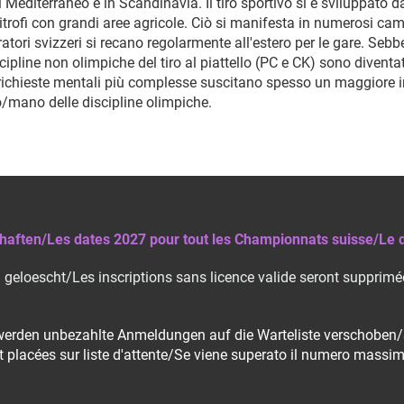
 Mediterraneo e in Scandinavia. Il tiro sportivo si è sviluppato d
ofi con grandi aree agricole. Ciò si manifesta in numerosi campi 
atori svizzeri si recano regolarmente all'estero per le gare. Sebbe
scipline non olimpiche del tiro al piattello (PC e CK) sono diventa
richieste mentali più complesse suscitano spesso un maggiore inter
/mano delle discipline olimpiche.
haften/Les dates 2027 pour tout les Championnats suisse/Le d
eloescht/Les inscriptions sans licence valide seront supprimée
 werden unbezahlte Anmeldungen auf die Warteliste verschoben/
 placées sur liste d'attente/Se viene superato il numero massimo